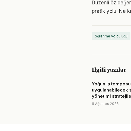
Düzenli öz değe
pratik yolu. Ne k
öğrenme yolculuğu
İlgili yazılar
Yoğun iş temposu
uygulanabilecek 
yönetimi stratejile
6 Ağustos 2026