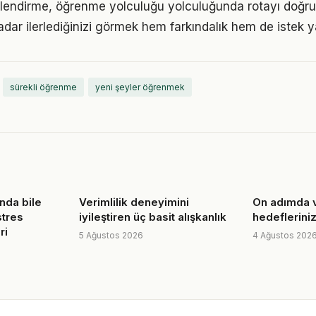
rlendirme, öğrenme yolculuğu yolculuğunda rotayı doğru
adar ilerlediğinizi görmek hem farkındalık hem de istek y
sürekli öğrenme
yeni şeyler öğrenmek
nda bile
Verimlilik deneyimini
On adımda v
stres
iyileştiren üç basit alışkanlık
hedefleriniz
ri
5 Ağustos 2026
4 Ağustos 202