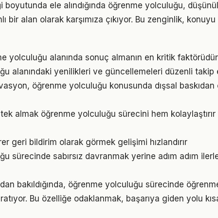
iği boyutunda ele alındığında öğrenme yolculuğu, düşün
 bir alan olarak karşımıza çıkıyor. Bu zenginlik, konuyu s
nme yolculuğu alanında sonuç almanın en kritik faktörüdür
u alanındaki yenilikleri ve güncellemeleri düzenli takip
ivasyon, öğrenme yolculuğu konusunda dışsal baskıdan
ek almak öğrenme yolculuğu sürecini hem kolaylaştırır 
irer geri bildirim olarak görmek gelişimi hızlandırır
u sürecinde sabırsız davranmak yerine adım adım ilerle
ından bakıldığında, öğrenme yolculuğu sürecinde öğrenm
ratıyor. Bu özelliğe odaklanmak, başarıya giden yolu kısal