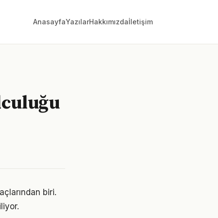
Anasayfa
Yazılar
Hakkımızda
İletişim
lculuğu
çlarından biri.
liyor.