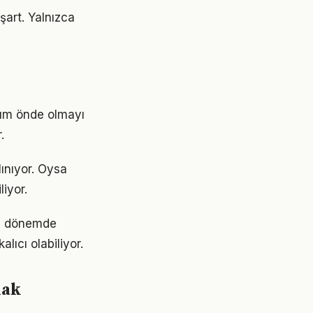
şart. Yalnızca
dım önde olmayı
.
ınıyor. Oysa
liyor.
ri dönemde
lıcı olabiliyor.
mak