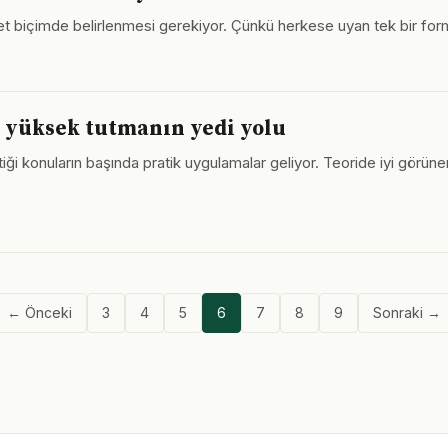
arın net biçimde belirlenmesi gerekiyor. Çünkü herkese uyan tek bir f
 yüksek tutmanın yedi yolu
tiği konuların başında pratik uygulamalar geliyor. Teoride iyi görün
← Önceki
3
4
5
6
7
8
9
Sonraki →