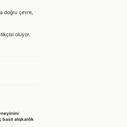
sa doğru çevre,
ikçisi oluyor.
eneyimini
ç basit alışkanlık
6