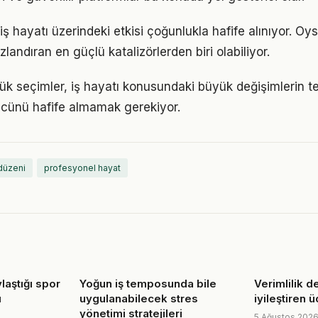
ş hayatı üzerindeki etkisi çoğunlukla hafife alınıyor. Oy
ızlandıran en güçlü katalizörlerden biri olabiliyor.
ük seçimler, iş hayatı konusundaki büyük değişimlerin tet
gücünü hafife almamak gerekiyor.
düzeni
profesyonel hayat
laştığı spor
Yoğun iş temposunda bile
Verimlilik d
ı
uygulanabilecek stres
iyileştiren ü
yönetimi stratejileri
5 Ağustos 202