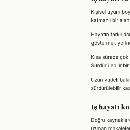
Kişisel uyum boy
katmanlı bir alan 
Hayatın farklı dö
göstermek yerine
Kısa sürede çok ş
Sürdürülebilir b
Uzun vadeli bakış
sürdürülebilir k
Iş hayatı k
Doğru kaynaklarda
uzman makaleleri