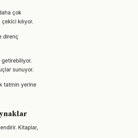
 daha çok
çekici kılıyor.
e direnç
getirebiliyor.
uçlar sunuyor.
ık tatmin yerine
aynaklar
ndirir. Kitaplar,