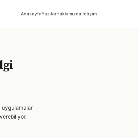
Anasayfa
Yazılar
Hakkımızda
İletişim
lgi
ik uygulamalar
erebiliyor.