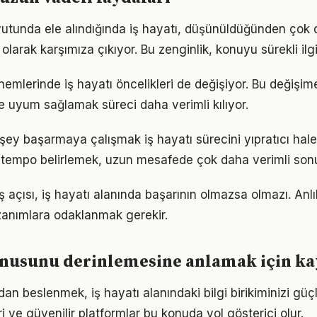
utunda ele alındığında iş hayatı, düşünüldüğünden çok
olarak karşımıza çıkıyor. Bu zenginlik, konuyu sürekli ilgi 
nemlerinde iş hayatı öncelikleri de değişiyor. Bu değişim
 uyum sağlamak süreci daha verimli kılıyor.
ey başarmaya çalışmak iş hayatı sürecini yıpratıcı hale 
ir tempo belirlemek, uzun mesafede çok daha verimli son
 açısı, iş hayatı alanında başarının olmazsa olmazı. Anl
azanımlara odaklanmak gerekir.
onusunu derinlemesine anlamak için k
n beslenmek, iş hayatı alanındaki bilgi birikiminizi güçle
 ve güvenilir platformlar bu konuda yol gösterici olur.