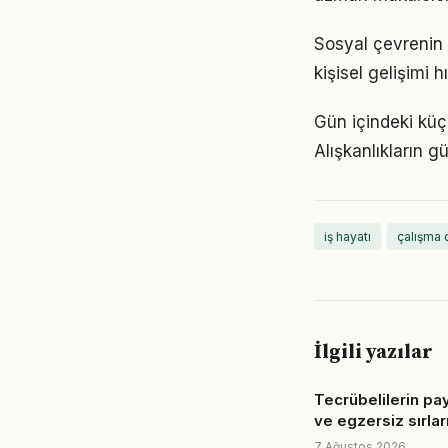
Sosyal çevrenin i
kişisel gelişimi h
Gün içindeki küç
Alışkanlıkların 
iş hayatı
çalışma 
İlgili yazılar
Tecrübelilerin pay
ve egzersiz sırlar
7 Ağustos 2026