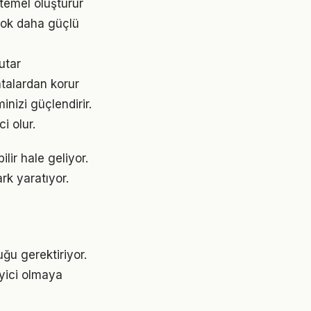
temel oluşturur
çok daha güçlü
utar
talardan korur
nizi güçlendirir.
i olur.
lir hale geliyor.
rk yaratıyor.
uğu gerektiriyor.
eyici olmaya