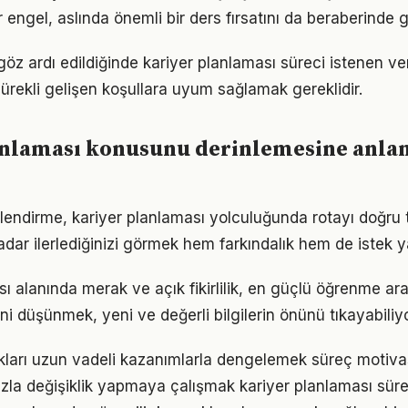
r engel, aslında önemli bir ders fırsatını da beraberinde ge
göz ardı edildiğinde kariyer planlaması süreci istenen ve
Sürekli gelişen koşullara uyum sağlamak gereklidir.
anlaması konusunu derinlemesine anla
lendirme, kariyer planlaması yolculuğunda rotayı doğru
adar ilerlediğinizi görmek hem farkındalık hem de istek y
ı alanında merak ve açık fikirlilik, en güçlü öğrenme araç
ini düşünmek, yeni ve değerli bilgilerin önünü tıkayabiliyo
ukları uzun vadeli kazanımlarla dengelemek süreç motiv
zla değişiklik yapmaya çalışmak kariyer planlaması süreci