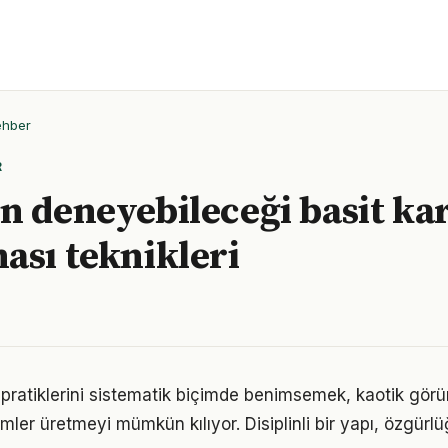
ehber
R
n deneyebileceği basit ka
ası teknikleri
i pratiklerini sistematik biçimde benimsemek, kaotik gör
ümler üretmeyi mümkün kılıyor. Disiplinli bir yapı, özgür