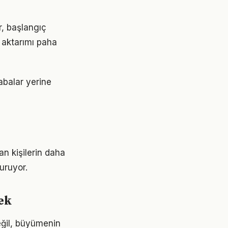
er, başlangıç
 aktarımı paha
çabalar yerine
an kişilerin daha
turuyor.
ek
eğil, büyümenin