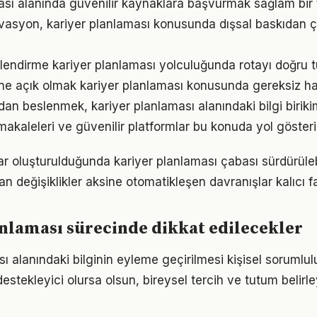
tası alanında güvenilir kaynaklara başvurmak sağlam bir 
ivasyon, kariyer planlaması konusunda dışsal baskıdan 
lendirme kariyer planlaması yolculuğunda rotayı doğru t
ne açık olmak kariyer planlaması konusunda gereksiz ha
n beslenmek, kariyer planlaması alanındaki bilgi birikimi
akaleleri ve güvenilir platformlar bu konuda yol gösteric
ar oluşturulduğunda kariyer planlaması çabası sürdürülebi
an değişiklikler aksine otomatikleşen davranışlar kalıcı fa
nlaması sürecinde dikkat edilecekler
ı alanındaki bilginin eyleme geçirilmesi kişisel sorumlul
estekleyici olursa olsun, bireysel tercih ve tutum belirl