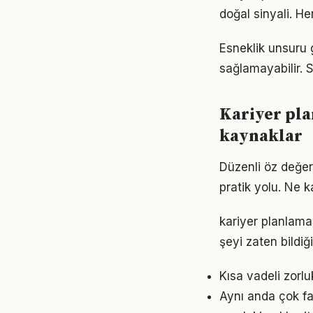
doğal sinyali. He
Esneklik unsuru 
sağlamayabilir. 
Kariyer pl
kaynaklar
Düzenli öz değer
pratik yolu. Ne k
kariyer planlamas
şeyi zaten bildiğ
Kısa vadeli zorl
Aynı anda çok fa