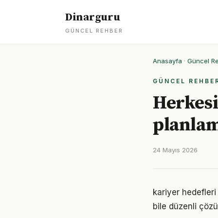
Dinarguru
GÜNCEL REHBER
Anasayfa
·
Güncel R
GÜNCEL REHBE
Herkesi
planlam
24 Mayıs 2026
kariyer hedefler
bile düzenli çöz