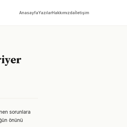
Anasayfa
Yazılar
Hakkımızda
İletişim
riyer
ünen sorunlara
lüğün önünü