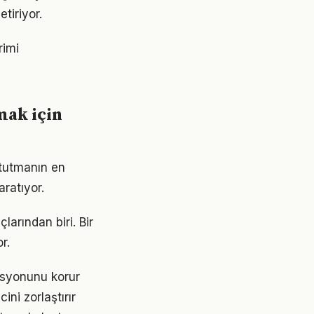
tiriyor.
rimi
mak için
 tutmanın en
aratıyor.
larından biri. Bir
r.
asyonunu korur
ni zorlaştırır