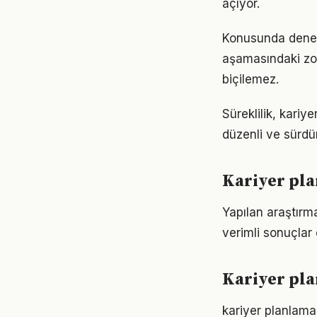
açıyor.
Konusunda deneyim
aşamasındaki zor
biçilemez.
Süreklilik, kariy
düzenli ve sürdür
Kariyer pla
Yapılan araştırm
verimli sonuçlar 
Kariyer pl
kariyer planlama