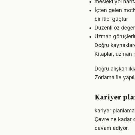
mesleki yol hari
İçten gelen mot
bir itici güçtür
Düzenli öz değer
Uzman görüşleri
Doğru kaynaklarda
Kitaplar, uzman m
Doğru alışkanlıkl
Zorlama ile yapıl
Kariyer pla
kariyer planlamas
Çevre ne kadar d
devam ediyor.