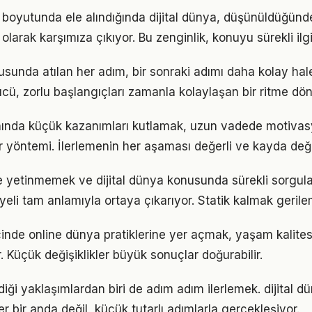
ik boyutunda ele alındığında dijital dünya, düşünüldüğün
olarak karşımıza çıkıyor. Bu zenginlik, konuyu sürekli ilgi 
usunda atılan her adım, bir sonraki adımı daha kolay hale
, zorlu başlangıçları zamanla kolaylaşan bir ritme dön
anında küçük kazanımları kutlamak, uzun vadede motivas
bir yöntemi. İlerlemenin her aşaması değerli ve kayda değ
le yetinmemek ve dijital dünya konusunda sürekli sorgul
eli tam anlamıyla ortaya çıkarıyor. Statik kalmak gerilem
çinde online dünya pratiklerine yer açmak, yaşam kalitesin
. Küçük değişiklikler büyük sonuçlar doğurabilir.
iği yaklaşımlardan biri de adım adım ilerlemek. dijital 
er bir anda değil, küçük tutarlı adımlarla gerçekleşiyor.