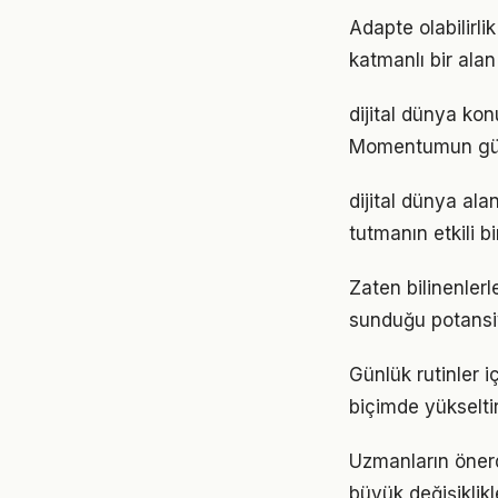
Adapte olabilirl
katmanlı bir alan 
dijital dünya kon
Momentumun gücü
dijital dünya al
tutmanın etkili 
Zaten bilinenler
sunduğu potansiy
Günlük rutinler i
biçimde yükseltir
Uzmanların önerd
büyük değişiklikl