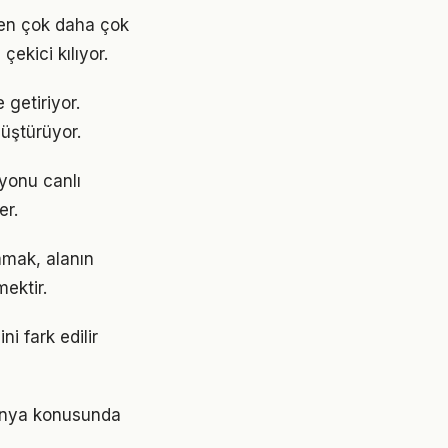
den çok daha çok
çekici kılıyor.
 getiriyor.
üştürüyor.
yonu canlı
er.
amak, alanın
ektir.
i fark edilir
dünya konusunda