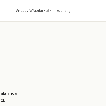
Anasayfa
Yazılar
Hakkımızda
İletişim
a alanında
or.