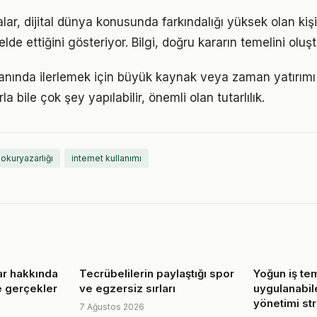
lar, dijital dünya konusunda farkındalığı yüksek olan kiş
elde ettiğini gösteriyor. Bilgi, doğru kararın temelini oluş
nında ilerlemek için büyük kaynak veya zaman yatırımı ş
a bile çok şey yapılabilir, önemli olan tutarlılık.
okuryazarlığı
internet kullanımı
lar hakkında
Tecrübelilerin paylaştığı spor
Yoğun iş te
e gerçekler
ve egzersiz sırları
uygulanabil
yönetimi stra
7 Ağustos 2026