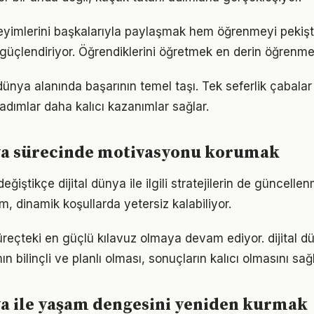
neyimlerini başkalarıyla paylaşmak hem öğrenmeyi pekişt
i güçlendiriyor. Öğrendiklerini öğretmek en derin öğrenme
al dünya alanında başarının temel taşı. Tek seferlik çabala
 adımlar daha kalıcı kazanımlar sağlar.
nya sürecinde motivasyonu korumak
eğiştikçe dijital dünya ile ilgili stratejilerin de güncelle
ım, dinamik koşullarda yetersiz kalabiliyor.
süreçteki en güçlü kılavuz olmaya devam ediyor. dijital
n bilinçli ve planlı olması, sonuçların kalıcı olmasını sağl
ya ile yaşam dengesini yeniden kurmak