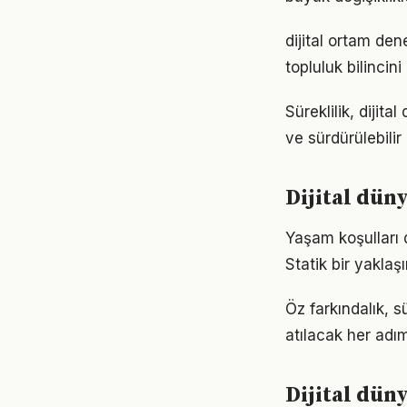
dijital ortam de
topluluk bilincin
Süreklilik, dijit
ve sürdürülebilir
Dijital dü
Yaşam koşulları d
Statik bir yaklaş
Öz farkındalık, 
atılacak her adımı
Dijital dün