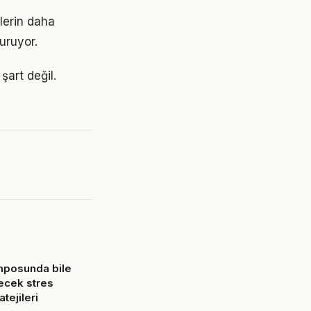
ilerin daha
turuyor.
art değil.
mposunda bile
ecek stres
tejileri