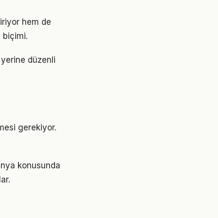
iriyor hem de
 biçimi.
r yerine düzenli
nmesi gerekiyor.
 dünya konusunda
ar.