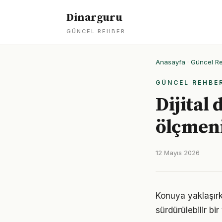
Dinarguru
GÜNCEL REHBER
Anasayfa
·
Güncel R
GÜNCEL REHBE
Dijital
ölçmeni
12 Mayıs 2026
Konuya yaklaşırke
sürdürülebilir bi