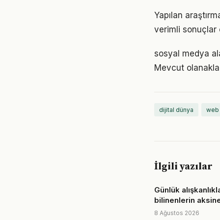
Yapılan araştırma
verimli sonuçlar 
sosyal medya ala
Mevcut olanaklarl
dijital dünya
web 
İlgili yazılar
Günlük alışkanlık
bilinenlerin aksin
8 Ağustos 2026